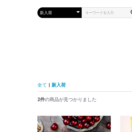
全て
|
新入荷
2件
の商品が見つかりました