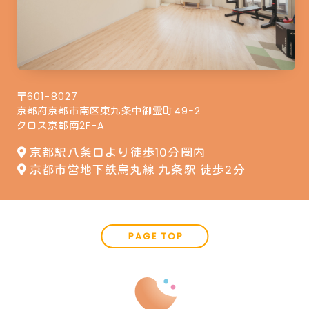
〒601-8027
京都府京都市南区東九条中御霊町49−2
クロス京都南2F-A
京都駅八条口より徒歩10分圏内
京都市営地下鉄烏丸線 九条駅 徒歩2分
PAGE TOP